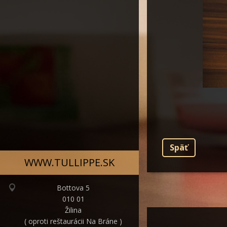
Späť
WWW.TULLIPPE.SK
Bottova 5
010 01
Žilina
( oproti reštaurácii Na Bráne )