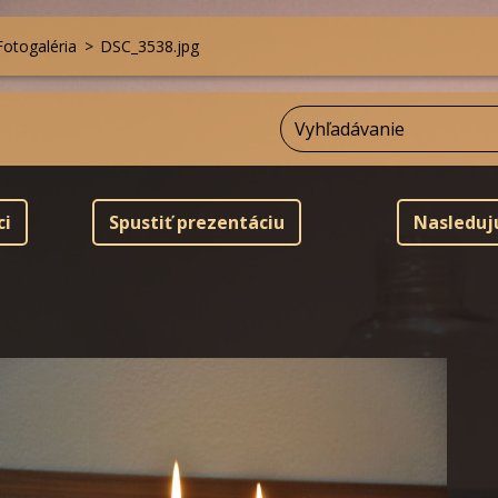
Fotogaléria
>
DSC_3538.jpg
ci
Spustiť prezentáciu
Nasleduj